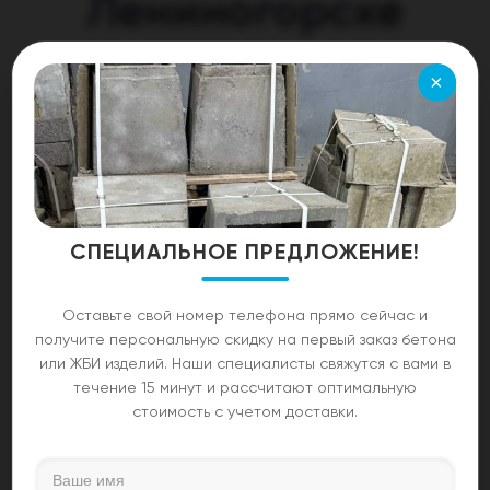
Лениногорске
Экскаваторная техника различных производителей
×
повсеместно используется в процессе
строительства различных строений и
инфраструктурных объектов, прокладки
коммуникации и решения множество других задач.
Аренда экскаватора в Лениногорске от ООО
«Кристалл» позволит быстро выполнить весь
СПЕЦИАЛЬНОЕ ПРЕДЛОЖЕНИЕ!
необходимый объем работ с минимальными
затратами, что выгодно отличает подобные
услуги от приобретения собственной спецтехники.
Оставьте свой номер телефона прямо сейчас и
получите персональную скидку на первый заказ бетона
У клиентов компании имеется возможность
или ЖБИ изделий. Наши специалисты свяжутся с вами в
арендовать не только сам агрегат, но и заказать
течение 15 минут и рассчитают оптимальную
услуги по его управлению квалифицированным
стоимость с учетом доставки.
оператором, что позволит избежать
необходимости длительного обучения персонала.
Выгодные расценки на аренду всех