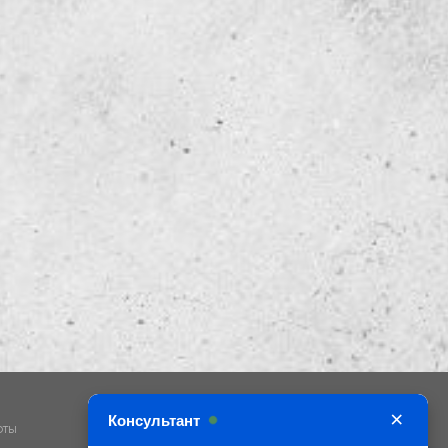
×
Консультант
оты