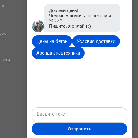
ых
Добрый день!
Чем могу помочь по бетону и
ЖБИ?
и
Пишите, я онлайн :)
сок
т
Цены на бетон
Условия доставки
Аренда спецтехники
ности
Отправить