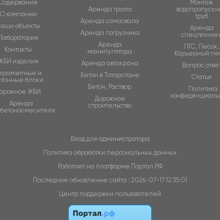
Содержание
Монтаж
Аренда трала
водопропускн
О компании
труб
Аренда самосвала
аши объекты
Аренда
Аренда погрузчика
спецтехник
Лаборатория
Аренда
ПГС, Песок,
Контакты
манипулятора
Карьерный пе
ЖБИ изделия
Аренда автокрана
Вопрос отве
ерамзитные и
Бетон в Татарстане
Статьи
етонные блоки
Бетон, Раствор
Политика
орожное ЖБИ
конфиденциаль
Дорожное
Аренда
строительство
обетоносмесителя
Вход для администратора
Политика обработки персональных данных
Работает на платформе
Портал.РФ
Последние обновление сайта
: 2026-07-17 12:35:01
Центр поддержки пользователей