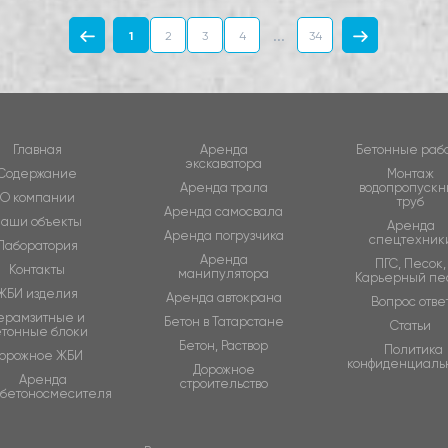
...
1
2
3
4
34
Главная
Аренда
Бетонные раб
экскаватора
Содержание
Монтаж
Аренда трала
водопропускн
О компании
труб
Аренда самосвала
аши объекты
Аренда
Аренда погрузчика
спецтехник
Лаборатория
Аренда
ПГС, Песок,
Контакты
манипулятора
Карьерный пе
ЖБИ изделия
Аренда автокрана
Вопрос отве
ерамзитные и
Бетон в Татарстане
Статьи
етонные блоки
Бетон, Раствор
Политика
орожное ЖБИ
конфиденциаль
Дорожное
Аренда
строительство
обетоносмесителя