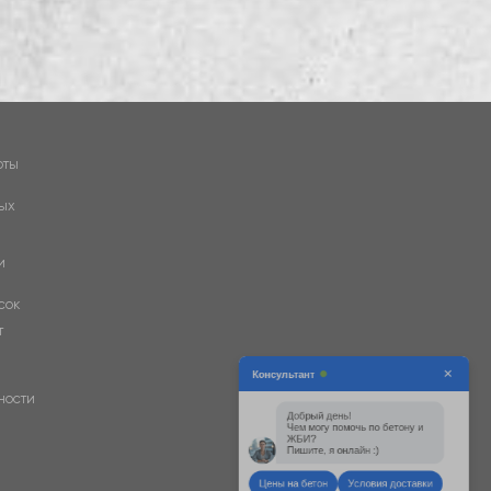
×
Консультант
оты
ых
Добрый день!
Чем могу помочь по бетону и
ЖБИ?
и
Пишите, я онлайн :)
сок
т
Цены на бетон
Условия доставки
Аренда спецтехники
ности