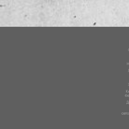
Н
К
б
Д
авт