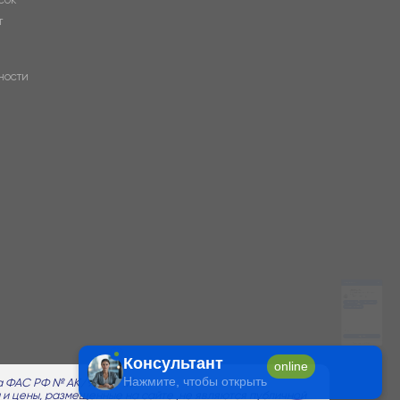
т
Цены на бетон
Условия доставки
Аренда спецтехники
ности
Отправить
Онлайн-чат от X SKILL