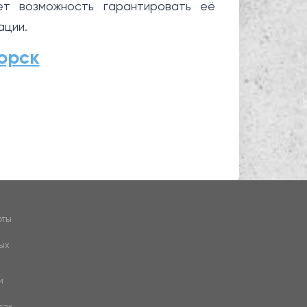
ет возможность гарантировать её
ации.
орск
×
Консультант
оты
ых
Добрый день!
Чем могу помочь по бетону и
ЖБИ?
и
Пишите, я онлайн :)
сок