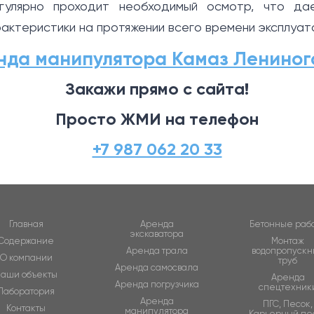
гулярно проходит необходимый осмотр, что да
актеристики на протяжении всего времени эксплуат
нда манипулятора Камаз Лениног
Закажи прямо с сайта!
Просто ЖМИ на телефон
+7 987 062 20 33
Главная
Аренда
Бетонные раб
экскаватора
Содержание
Монтаж
Аренда трала
водопропускн
О компании
труб
Аренда самосвала
аши объекты
Аренда
Аренда погрузчика
спецтехник
Лаборатория
Аренда
ПГС, Песок,
Контакты
манипулятора
Карьерный пе