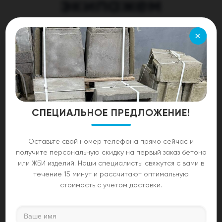
экипажем
Поскольку далеко не всегда у предприятия есть
×
время и средства для обучения персонала основам
эксплуатации различных видов оборудования,
например экскаваторов, тралов или кранов,
оптимальным решением может стать аренда
спецтехники с экипажем.
Заказывать подобные услуги следует у
СПЕЦИАЛЬНОЕ ПРЕДЛОЖЕНИЕ!
добросовестных компаний, которые способны
гарантировать превосходное состояние
предоставляемой техники и её отличные
Оставьте свой номер телефона прямо сейчас и
характеристики.
получите персональную скидку на первый заказ бетона
или ЖБИ изделий. Наши специалисты свяжутся с вами в
ООО «Кристалл» относится к числу ведущих
течение 15 минут и рассчитают оптимальную
поставщиков спецтехники для различных
стоимость с учетом доставки.
предприятий, осуществляет сдачу в аренду широкий
ассортимент оборудования, что дает возможность
каждой организации выбрать для себя подходящее