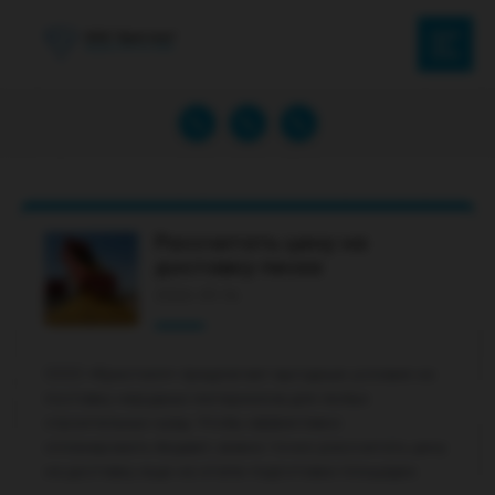
Рассчитать цену на
доставку песка
2026-01-14
ООО «Кристалл» предлагает выгодные условия на
поставку нерудных материалов для любых
строительных нужд. Чтобы эффективно
спланировать бюджет, важно точно рассчитать цену
на доставку еще на этапе подготовки площадки.