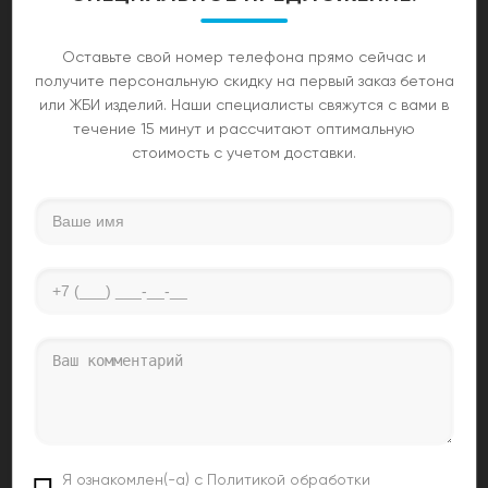
честный объем и соблюдение сроков. Если вам
необходимо рассчитать стоиомсть на доставку
Оставьте свой номер телефона прямо сейчас и
песка, наши специалисты учтут все логистические
получите персональную скидку на первый заказ бетона
нюансы. Мы понимаем, что
цена доставки песка за
или ЖБИ изделий. Наши специалисты свяжутся с вами в
1 м3
является критическим фактором при
течение 15 минут и рассчитают оптимальную
масштабном строительстве, поэтому предлагаем
стоимость с учетом доставки.
гибкую систему скидок на большие объемы.
Выбирая нас, вы получаете не только качественный
инертный материал, но и надежного логистического
партнера. Узнайте актуальную информацию по
запросу доставка нерудных материалов и
обеспечьте свою стройку качественным сырьем уже
сегодня!
Сколько стоит заливка
бетона?
Звоните!
+7 (987) 062-20-33
Я ознакомлен(-а) с Политикой обработки